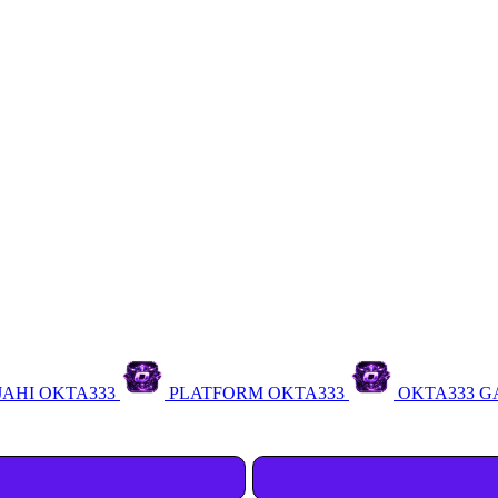
JAHI OKTA333
PLATFORM OKTA333
OKTA333 G