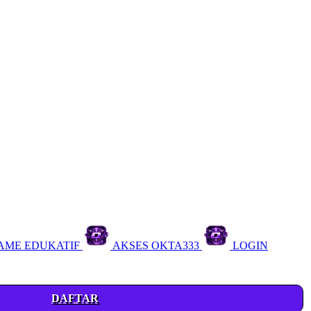
AME EDUKATIF
AKSES OKTA333
LOGIN
DAFTAR